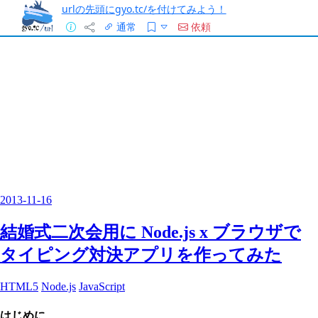
urlの先頭にgyo.tc/を付けてみよう！
通常
依頼