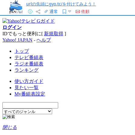
urlの先頭にgyo.tc/を付けてみよう！
通常
依頼