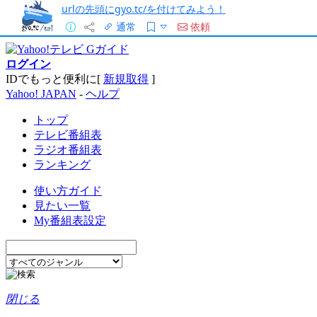
urlの先頭にgyo.tc/を付けてみよう！
通常
依頼