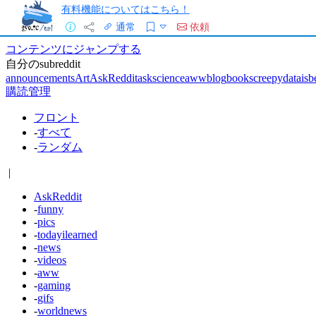
有料機能についてはこちら！
通常
依頼