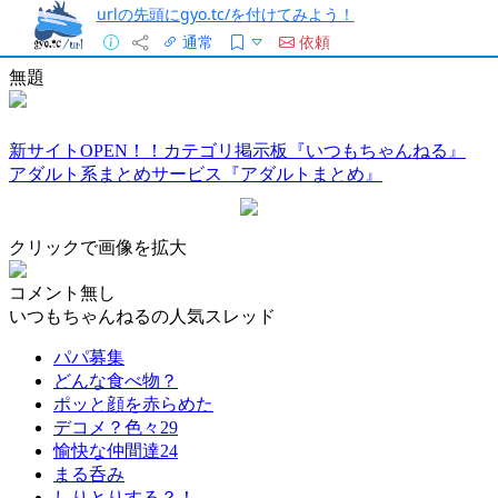
urlの先頭にgyo.tc/を付けてみよう！
通常
依頼