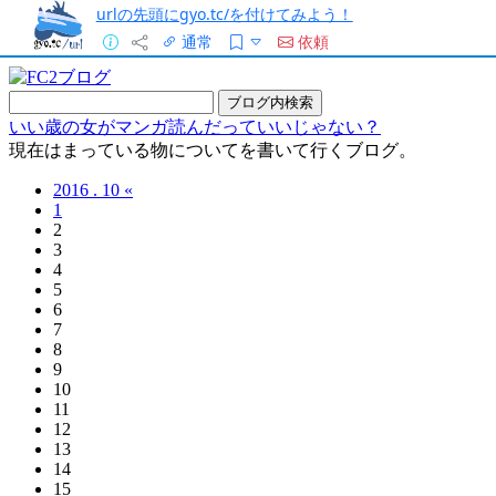
urlの先頭にgyo.tc/を付けてみよう！
通常
依頼