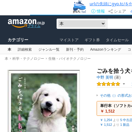
urlの先頭にgyo.tc
情報
シェア