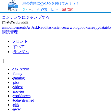
urlの先頭にgyo.tc/を付けてみよう！
通常
依頼