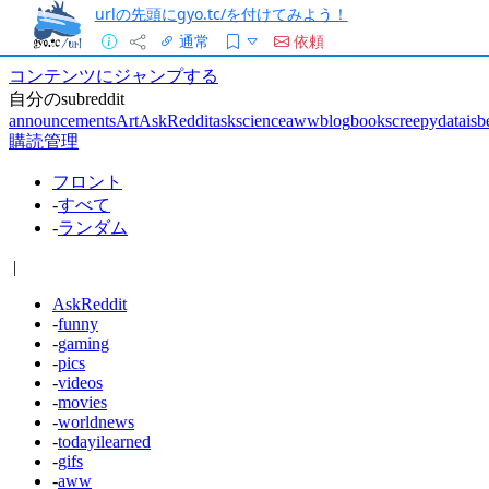
urlの先頭にgyo.tc/を付けてみよう！
通常
依頼