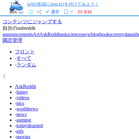
urlの先頭にgyo.tc/を付けてみよう！
通常
依頼