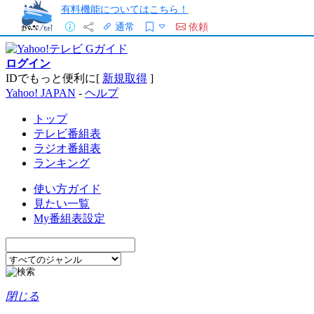
有料機能についてはこちら！
通常
依頼