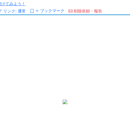
/を付けてみよう！
ブックマーク
リンク:
通常
削除依頼・報告