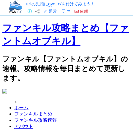
urlの先頭にgyo.tc/を付けてみよう！
通常
依頼