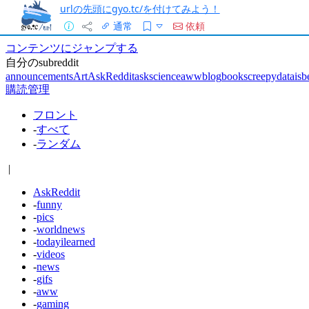
urlの先頭にgyo.tc/を付けてみよう！
通常
依頼