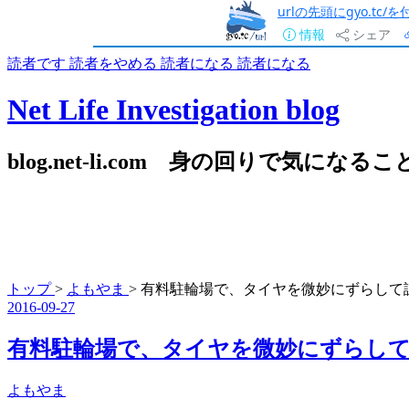
urlの先頭にgyo.tc
情報
シェア