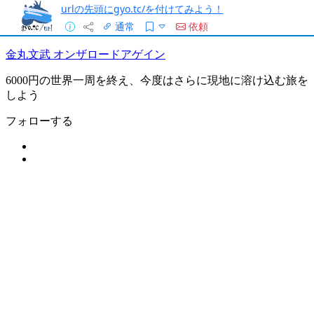
urlの先頭にgyo.tc/を付けてみよう！
通常
依頼