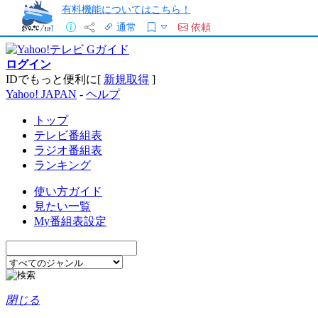
有料機能についてはこちら！
通常
依頼