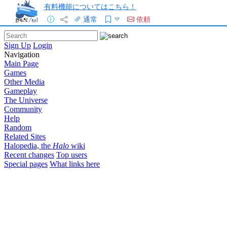
有料機能についてはこちら！
通常
依頼