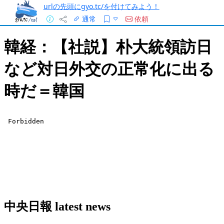
urlの先頭にgyo.tc/を付けてみよう！
通常
依頼