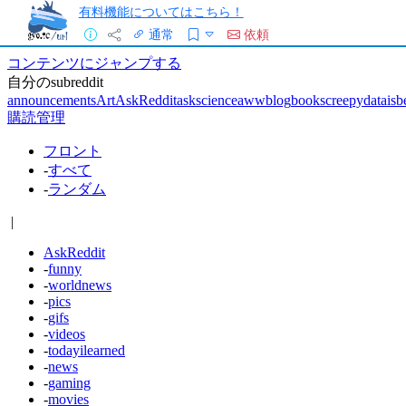
有料機能についてはこちら！
通常
依頼