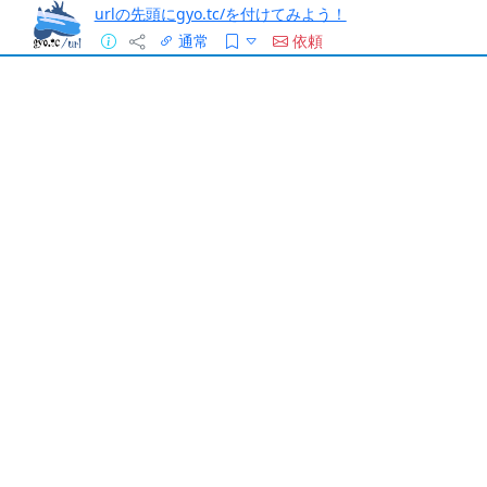
urlの先頭にgyo.tc/を付けてみよう！
通常
依頼