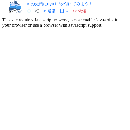
urlの先頭にgyo.tc/を付けてみよう！
通常
依頼