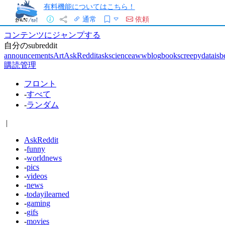
有料機能についてはこちら！
通常
依頼