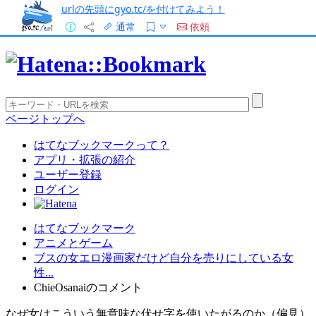
urlの先頭にgyo.tc/を付けてみよう！
通常
依頼