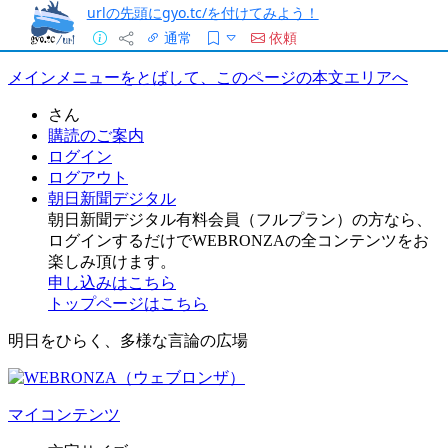
urlの先頭にgyo.tc/を付けてみよう！
通常
依頼