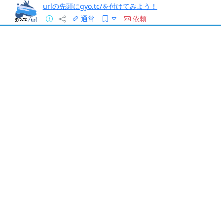
urlの先頭にgyo.tc/を付けてみよう！
通常
依頼