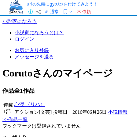
urlの先頭にgyo.tc/を付けてみよう！
通常
依頼