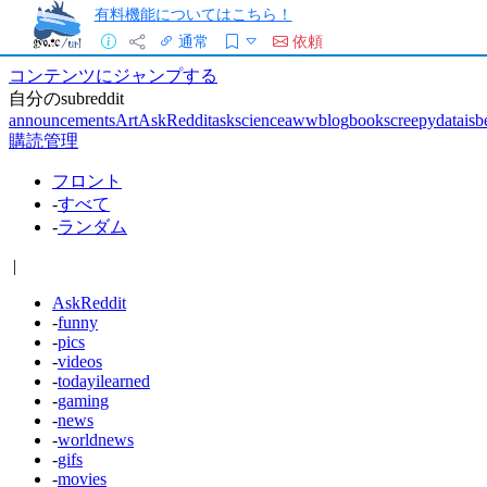
有料機能についてはこちら！
通常
依頼