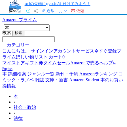
urlの先頭にgyo.tc/を付けてみよう！
通常
依頼