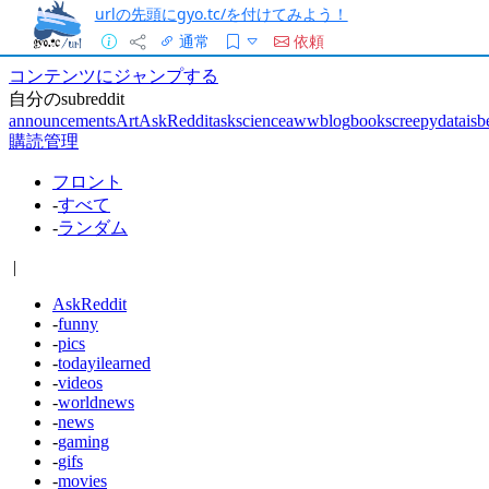
urlの先頭にgyo.tc/を付けてみよう！
通常
依頼