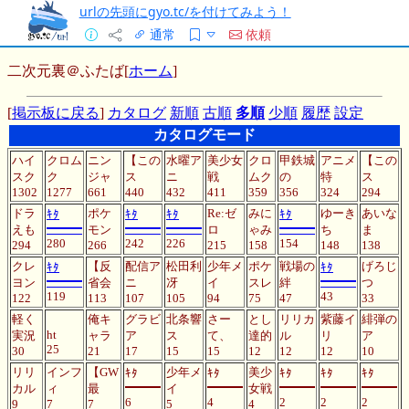
urlの先頭にgyo.tc/を付けてみよう！
通常
依頼