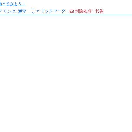
/を付けてみよう！
ブックマーク
リンク:
通常
削除依頼・報告