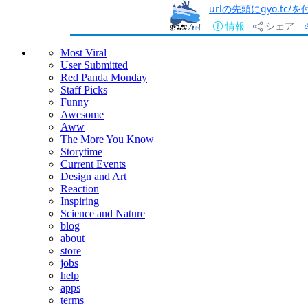
urlの先頭にgyo.tc
情報
シェア