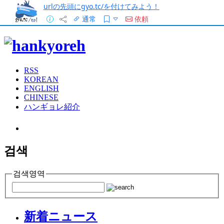
urlの先頭にgyo.tc/を付けてみよう！
通常
依頼