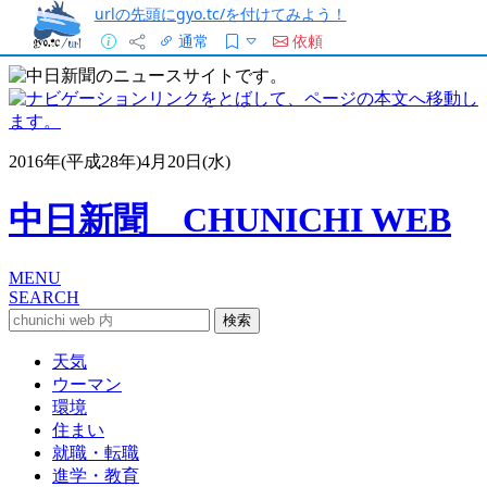
urlの先頭にgyo.tc/を付けてみよう！
通常
依頼