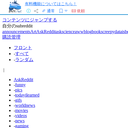
有料機能についてはこちら！
通常
依頼