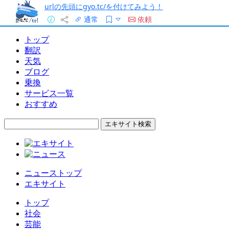
urlの先頭にgyo.tc/を付けてみよう！
通常
依頼