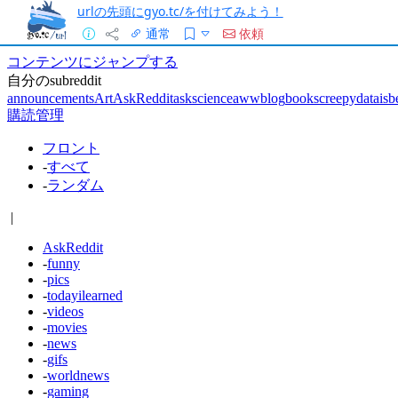
urlの先頭にgyo.tc/を付けてみよう！
通常
依頼