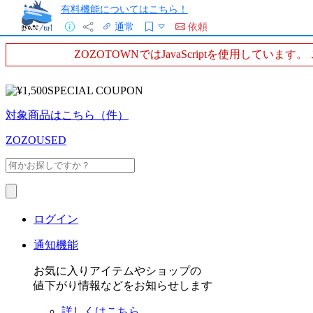
有料機能についてはこちら！
通常
依頼