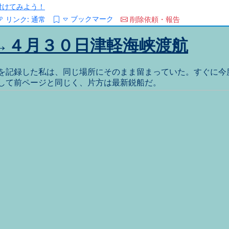
/を付けてみよう！
ブックマーク
リンク:
通常
削除依頼・報告