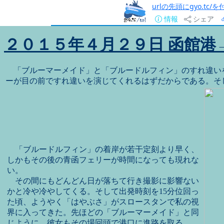
urlの先頭にgyo.tc
情報
シェア