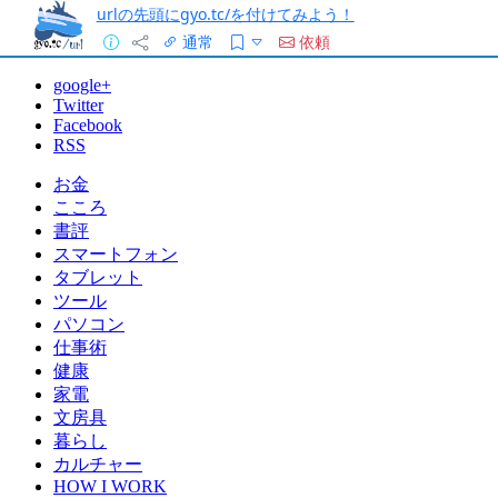
urlの先頭にgyo.tc/を付けてみよう！
通常
依頼