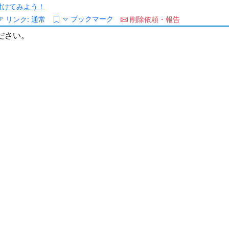
/を付けてみよう！
ブックマーク
リンク:
通常
削除依頼・報告