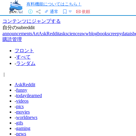
有料機能についてはこちら！
通常
依頼