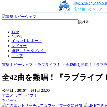
urlの先頭にgyo.tc
情報
シェア