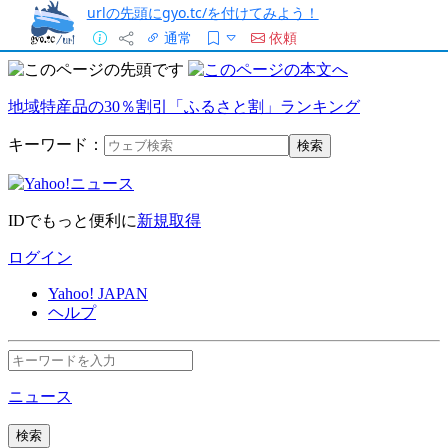
urlの先頭にgyo.tc/を付けてみよう！
通常
依頼