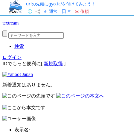
urlの先頭にgyo.tc/を付けてみよう！
通常
依頼