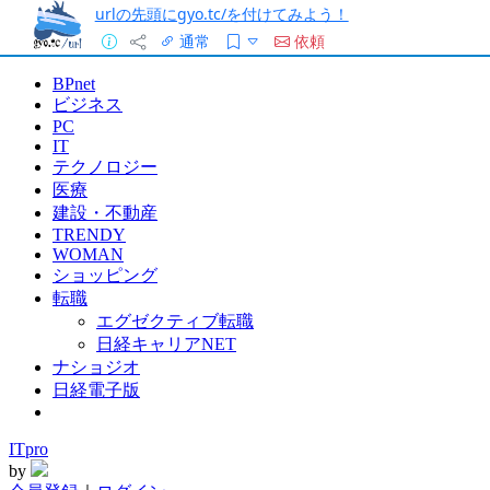
urlの先頭にgyo.tc/を付けてみよう！
通常
依頼