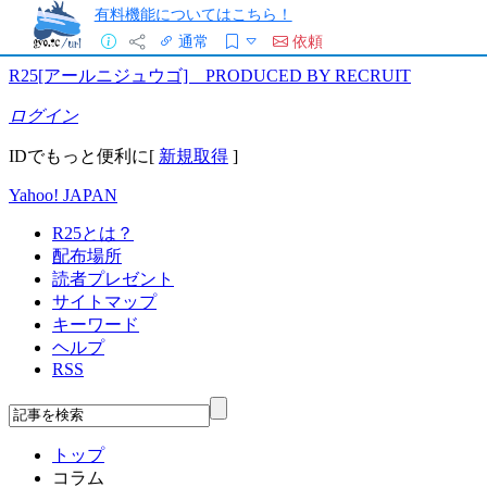
有料機能についてはこちら！
通常
依頼