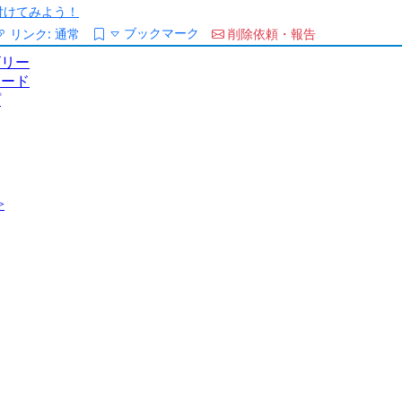
/を付けてみよう！
ブックマーク
リンク:
通常
削除依頼・報告