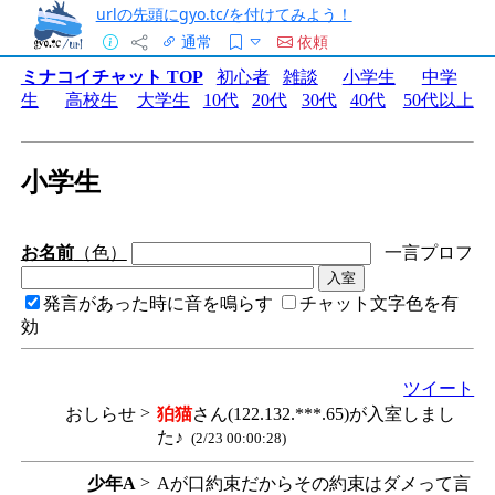
urlの先頭にgyo.tc/を付けてみよう！
通常
依頼