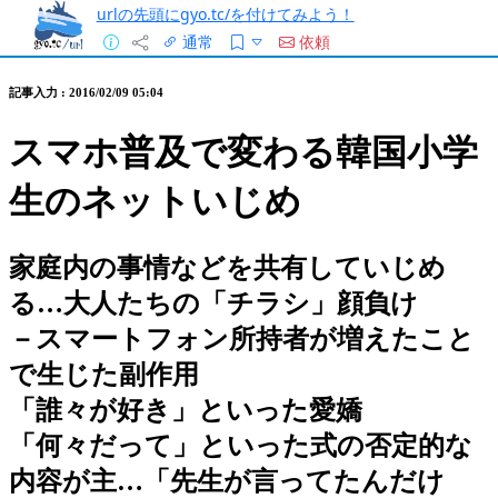
urlの先頭にgyo.tc/を付けてみよう！
通常
依頼